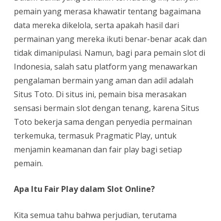
Online
pemain yang merasa khawatir tentang bagaimana
di
data mereka dikelola, serta apakah hasil dari
Situs
permainan yang mereka ikuti benar-benar acak dan
tidak dimanipulasi. Namun, bagi para pemain slot di
Toto
Indonesia, salah satu platform yang menawarkan
pengalaman bermain yang aman dan adil adalah
Situs Toto. Di situs ini, pemain bisa merasakan
sensasi bermain slot dengan tenang, karena Situs
Toto bekerja sama dengan penyedia permainan
terkemuka, termasuk Pragmatic Play, untuk
menjamin keamanan dan fair play bagi setiap
pemain.
Apa Itu Fair Play dalam Slot Online?
Kita semua tahu bahwa perjudian, terutama