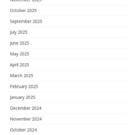
October 2025
September 2025
July 2025
June 2025
May 2025
April 2025
March 2025
February 2025
January 2025
December 2024
November 2024
October 2024