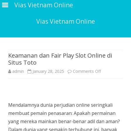
Vias Vietnam Online
Vias Vietnam Online
Skip
to
content
Keamanan dan Fair Play Slot Online di
Situs Toto
on
admin
January 28, 2025
Comments Off
Keamanan
dan
Fair
Mendalamnya dunia perjudian online seringkali
Play
membuat pemain penasaran: Apakah permainan
yang mereka mainkan benar-benar adil dan aman?
Slot
Dalam dunia yang semakin terhubung ini, banyak