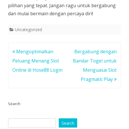
pilihan yang tepat. Jangan ragu untuk bergabung
dan mulai bermain dengan percaya diri!
Uncategorized
Post
Mengoptimalkan
Bergabung dengan
navigation
Peluang Menang Slot
Bandar Togel untuk
Online di Hose88 Login
Menguasai Slot
Pragmatic Play
Search
Search