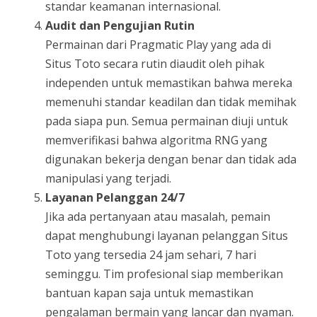
standar keamanan internasional.
Audit dan Pengujian Rutin
Permainan dari Pragmatic Play yang ada di
Situs Toto secara rutin diaudit oleh pihak
independen untuk memastikan bahwa mereka
memenuhi standar keadilan dan tidak memihak
pada siapa pun. Semua permainan diuji untuk
memverifikasi bahwa algoritma RNG yang
digunakan bekerja dengan benar dan tidak ada
manipulasi yang terjadi.
Layanan Pelanggan 24/7
Jika ada pertanyaan atau masalah, pemain
dapat menghubungi layanan pelanggan Situs
Toto yang tersedia 24 jam sehari, 7 hari
seminggu. Tim profesional siap memberikan
bantuan kapan saja untuk memastikan
pengalaman bermain yang lancar dan nyaman.