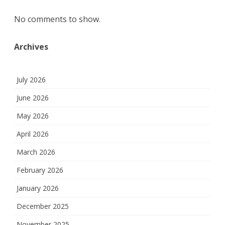
No comments to show.
Archives
July 2026
June 2026
May 2026
April 2026
March 2026
February 2026
January 2026
December 2025
November 2025