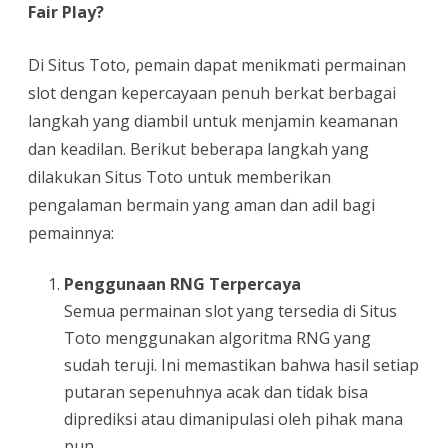
Fair Play?
Di Situs Toto, pemain dapat menikmati permainan
slot dengan kepercayaan penuh berkat berbagai
langkah yang diambil untuk menjamin keamanan
dan keadilan. Berikut beberapa langkah yang
dilakukan Situs Toto untuk memberikan
pengalaman bermain yang aman dan adil bagi
pemainnya:
Penggunaan RNG Terpercaya
Semua permainan slot yang tersedia di Situs
Toto menggunakan algoritma RNG yang
sudah teruji. Ini memastikan bahwa hasil setiap
putaran sepenuhnya acak dan tidak bisa
diprediksi atau dimanipulasi oleh pihak mana
pun.