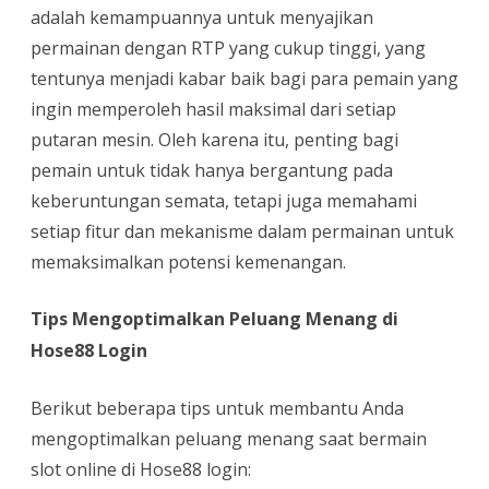
adalah kemampuannya untuk menyajikan
permainan dengan RTP yang cukup tinggi, yang
tentunya menjadi kabar baik bagi para pemain yang
ingin memperoleh hasil maksimal dari setiap
putaran mesin. Oleh karena itu, penting bagi
pemain untuk tidak hanya bergantung pada
keberuntungan semata, tetapi juga memahami
setiap fitur dan mekanisme dalam permainan untuk
memaksimalkan potensi kemenangan.
Tips Mengoptimalkan Peluang Menang di
Hose88 Login
Berikut beberapa tips untuk membantu Anda
mengoptimalkan peluang menang saat bermain
slot online di Hose88 login: