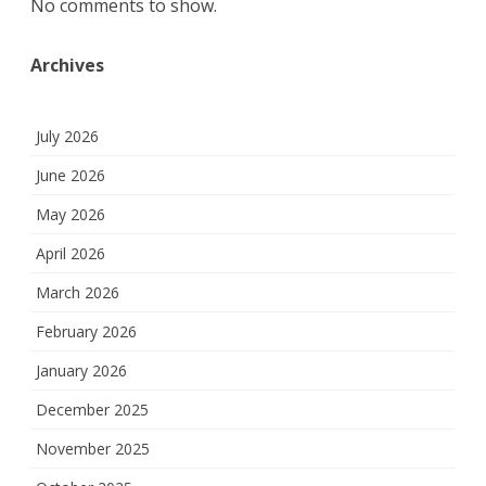
No comments to show.
Archives
July 2026
June 2026
May 2026
April 2026
March 2026
February 2026
January 2026
December 2025
November 2025