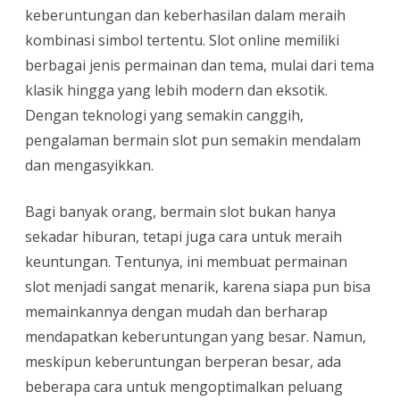
keberuntungan dan keberhasilan dalam meraih
kombinasi simbol tertentu. Slot online memiliki
berbagai jenis permainan dan tema, mulai dari tema
klasik hingga yang lebih modern dan eksotik.
Dengan teknologi yang semakin canggih,
pengalaman bermain slot pun semakin mendalam
dan mengasyikkan.
Bagi banyak orang, bermain slot bukan hanya
sekadar hiburan, tetapi juga cara untuk meraih
keuntungan. Tentunya, ini membuat permainan
slot menjadi sangat menarik, karena siapa pun bisa
memainkannya dengan mudah dan berharap
mendapatkan keberuntungan yang besar. Namun,
meskipun keberuntungan berperan besar, ada
beberapa cara untuk mengoptimalkan peluang