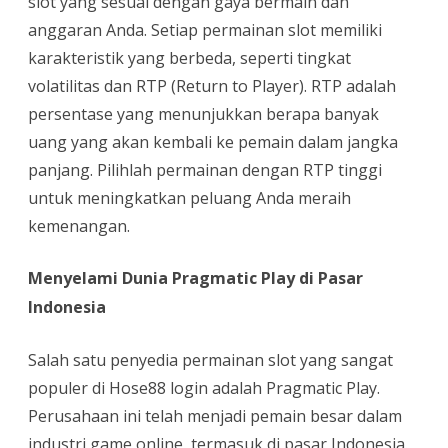
slot yang sesuai dengan gaya bermain dan
anggaran Anda. Setiap permainan slot memiliki
karakteristik yang berbeda, seperti tingkat
volatilitas dan RTP (Return to Player). RTP adalah
persentase yang menunjukkan berapa banyak
uang yang akan kembali ke pemain dalam jangka
panjang. Pilihlah permainan dengan RTP tinggi
untuk meningkatkan peluang Anda meraih
kemenangan.
Menyelami Dunia Pragmatic Play di Pasar
Indonesia
Salah satu penyedia permainan slot yang sangat
populer di Hose88 login adalah Pragmatic Play.
Perusahaan ini telah menjadi pemain besar dalam
industri game online, termasuk di pasar Indonesia.