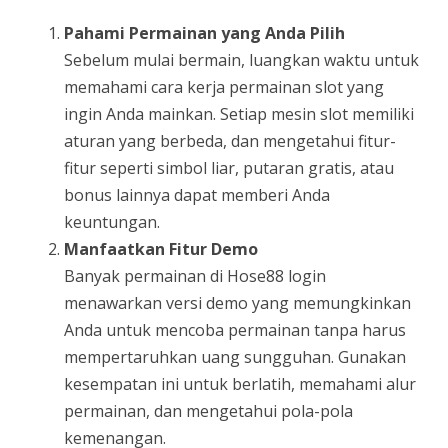
Pahami Permainan yang Anda Pilih
Sebelum mulai bermain, luangkan waktu untuk
memahami cara kerja permainan slot yang
ingin Anda mainkan. Setiap mesin slot memiliki
aturan yang berbeda, dan mengetahui fitur-
fitur seperti simbol liar, putaran gratis, atau
bonus lainnya dapat memberi Anda
keuntungan.
Manfaatkan Fitur Demo
Banyak permainan di Hose88 login
menawarkan versi demo yang memungkinkan
Anda untuk mencoba permainan tanpa harus
mempertaruhkan uang sungguhan. Gunakan
kesempatan ini untuk berlatih, memahami alur
permainan, dan mengetahui pola-pola
kemenangan.