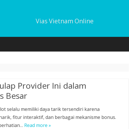
Vias Vietnam Online
Skip
to
content
ulap Provider Ini dalam
s Besar
ot selalu memiliki daya tarik tersendiri karena
rik, fitur interaktif, dan berbagai mekanisme bonus.
 perhatian…
Read more »