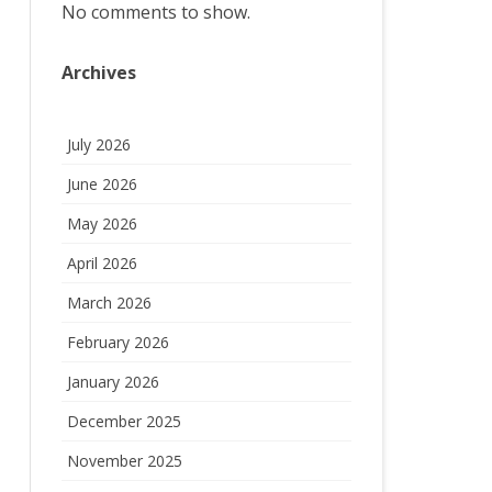
No comments to show.
Archives
July 2026
June 2026
May 2026
April 2026
March 2026
February 2026
January 2026
December 2025
November 2025