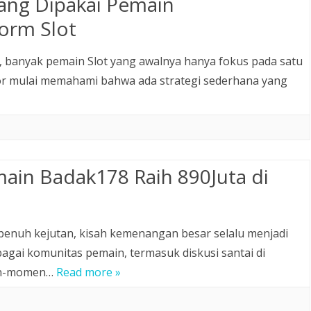
ang Dipakai Pemain
orm Slot
el, banyak pemain Slot yang awalnya hanya fokus pada satu
cor mulai memahami bahwa ada strategi sederhana yang
main Badak178 Raih 890Juta di
 penuh kejutan, kisah kemenangan besar selalu menjadi
gai komunitas pemain, termasuk diskusi santai di
en-momen…
Read more »