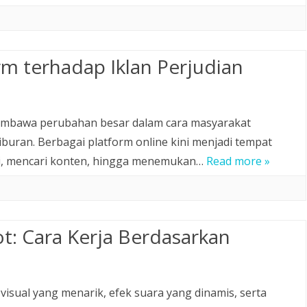
m terhadap Iklan Perjudian
membawa perubahan besar dalam cara masyarakat
uran. Berbagai platform online kini menjadi tempat
i, mencari konten, hingga menemukan…
Read more »
t: Cara Kerja Berdasarkan
 visual yang menarik, efek suara yang dinamis, serta