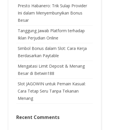
Presto Habanero: Trik Sulap Provider
Ini dalam Menyembunyikan Bonus
Besar
Tanggung Jawab Platform terhadap
Iklan Perjudian Online
Simbol Bonus dalam Slot: Cara Kerja
Berdasarkan Paytable
Mengatasi Limit Deposit & Menang
Besar di Betwin188
Slot JAGOWIN untuk Pemain Kasual:
Cara Tetap Seru Tanpa Tekanan
Menang
Recent Comments