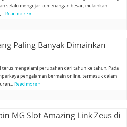
kan selalu mengejar kemenangan besar, melainkan
ng…
Read more »
ng Paling Banyak Dimainkan
l terus mengalami perubahan dari tahun ke tahun. Pada
emperkaya pengalaman bermain online, termasuk dalam
iburan…
Read more »
in MG Slot Amazing Link Zeus di