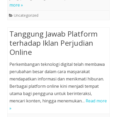
more »
Uncategorized
Tanggung Jawab Platform
terhadap Iklan Perjudian
Online
Perkembangan teknologi digital telah membawa
perubahan besar dalam cara masyarakat
mendapatkan informasi dan menikmati hiburan.
Berbagai platform online kini menjadi tempat
utama bagi pengguna untuk berinteraksi,
mencari konten, hingga menemukan…
Read more
»