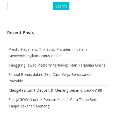
Search
Recent Posts
Presto Habanero: Trik Sulap Provider Ini dalam
Menyembunyikan Bonus Besar
Tanggung Jawab Platform terhadap Iklan Perjudian Online
Simbol Bonus dalam Slot: Cara Kerja Berdasarkan
Paytable
Mengatasi Limit Deposit & Menang Besar di Betwin188
Slot JAGOWIN untuk Pemain Kasual: Cara Tetap Seru
Tanpa Tekanan Menang