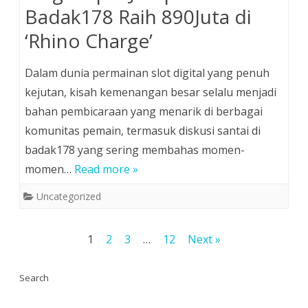
Badak178 Raih 890Juta di
‘Rhino Charge’
Dalam dunia permainan slot digital yang penuh
kejutan, kisah kemenangan besar selalu menjadi
bahan pembicaraan yang menarik di berbagai
komunitas pemain, termasuk diskusi santai di
badak178 yang sering membahas momen-
momen…
Read more »
Uncategorized
Posts
1
2
3
…
12
Next »
pagination
Search