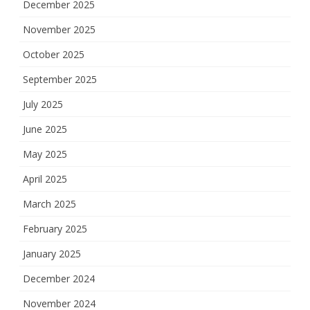
December 2025
November 2025
October 2025
September 2025
July 2025
June 2025
May 2025
April 2025
March 2025
February 2025
January 2025
December 2024
November 2024