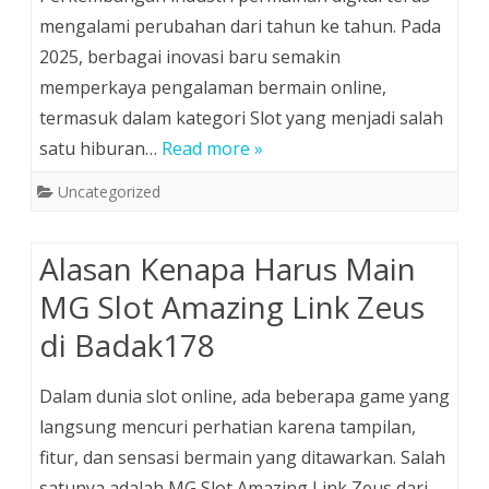
mengalami perubahan dari tahun ke tahun. Pada
2025, berbagai inovasi baru semakin
memperkaya pengalaman bermain online,
termasuk dalam kategori Slot yang menjadi salah
satu hiburan…
Read more »
Uncategorized
Alasan Kenapa Harus Main
MG Slot Amazing Link Zeus
di Badak178
Dalam dunia slot online, ada beberapa game yang
langsung mencuri perhatian karena tampilan,
fitur, dan sensasi bermain yang ditawarkan. Salah
satunya adalah MG Slot Amazing Link Zeus dari