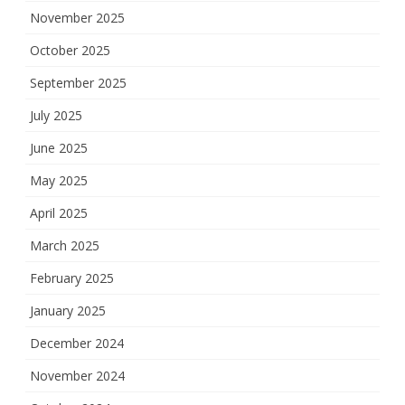
November 2025
October 2025
September 2025
July 2025
June 2025
May 2025
April 2025
March 2025
February 2025
January 2025
December 2024
November 2024