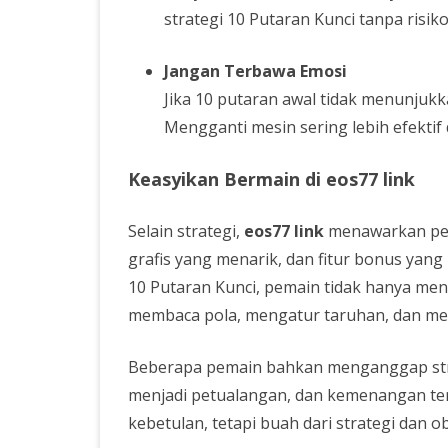
strategi 10 Putaran Kunci tanpa risik
Jangan Terbawa Emosi
Jika 10 putaran awal tidak menunju
Mengganti mesin sering lebih efektif
Keasyikan Bermain di eos77 link
Selain strategi,
eos77 link
menawarkan pen
grafis yang menarik, dan fitur bonus yan
10 Putaran Kunci, pemain tidak hanya me
membaca pola, mengatur taruhan, dan me
Beberapa pemain bahkan menganggap strat
menjadi petualangan, dan kemenangan te
kebetulan, tetapi buah dari strategi dan o