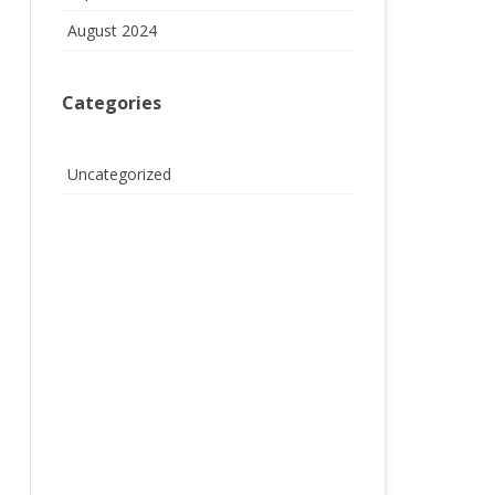
August 2024
Categories
Uncategorized