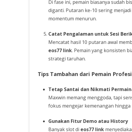
Di fase ini, pemain biasanya sudah bi
diganti. Putaran ke-10 sering menjad
momentum menurun.
Catat Pengalaman untuk Sesi Beri
Mencatat hasil 10 putaran awal memb
eos77 link
. Pemain yang konsisten bi
strategi taruhan.
Tips Tambahan dari Pemain Profesi
Tetap Santai dan Nikmati Permai
Maxwin memang menggoda, tapi sensas
fokus mengejar kemenangan hingga 
Gunakan Fitur Demo atau History
Banyak slot di
eos77 link
menyediakan