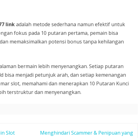
7 link
adalah metode sederhana namun efektif untuk
ngan fokus pada 10 putaran pertama, pemain bisa
an memaksimalkan potensi bonus tanpa kehilangan
galaman bermain lebih menyenangkan. Setiap putaran
Wild bisa menjadi petunjuk arah, dan setiap kemenangan
nggemar slot, memahami dan menerapkan 10 Putaran Kunci
bih terstruktur dan menyenangkan.
n Slot
Menghindari Scammer & Penipuan yang