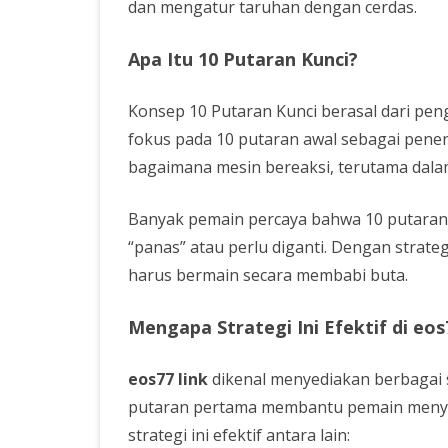
dan mengatur taruhan dengan cerdas.
Apa Itu 10 Putaran Kunci?
Konsep 10 Putaran Kunci berasal dari pen
fokus pada 10 putaran awal sebagai pene
bagaimana mesin bereaksi, terutama dalam 
Banyak pemain percaya bahwa 10 putaran
“panas” atau perlu diganti. Dengan strat
harus bermain secara membabi buta.
Mengapa Strategi Ini Efektif di eos
eos77 link
dikenal menyediakan berbagai s
putaran pertama membantu pemain menyes
strategi ini efektif antara lain: