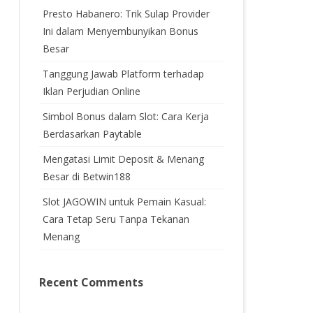
Presto Habanero: Trik Sulap Provider
Ini dalam Menyembunyikan Bonus
Besar
Tanggung Jawab Platform terhadap
Iklan Perjudian Online
Simbol Bonus dalam Slot: Cara Kerja
Berdasarkan Paytable
Mengatasi Limit Deposit & Menang
Besar di Betwin188
Slot JAGOWIN untuk Pemain Kasual:
Cara Tetap Seru Tanpa Tekanan
Menang
Recent Comments