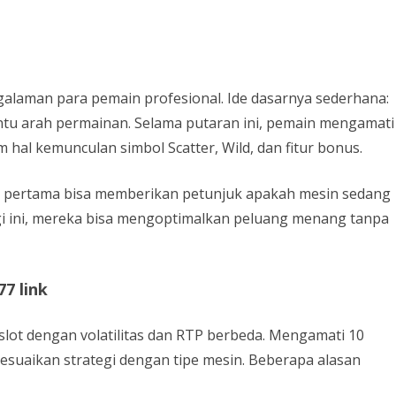
Putaran
Kunci
ala
galaman para pemain profesional. Ide dasarnya sederhana:
Pemain
ntu arah permainan. Selama putaran ini, pemain mengamati
eos77
hal kemunculan simbol Scatter, Wild, dan fitur bonus.
link
 pertama bisa memberikan petunjuk apakah mesin sedang
egi ini, mereka bisa mengoptimalkan peluang menang tanpa
77 link
lot dengan volatilitas dan RTP berbeda. Mengamati 10
uaikan strategi dengan tipe mesin. Beberapa alasan