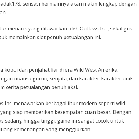
di
 Badak178, sensasi bermainnya akan makin lengkap dengan
an.
Slot
‘Outlaws
itur menarik yang ditawarkan oleh Outlaws Inc., sekaligus
Inc.’
ntuk memainkan slot penuh petualangan ini.
Hanya
di
Badak178
a koboi dan penjahat liar di era Wild West Amerika.
ngan nuansa gurun, senjata, dan karakter-karakter unik
m cerita petualangan penuh aksi.
 Inc. menawarkan berbagai fitur modern seperti wild
iers yang siap memberikan kesempatan cuan besar. Dengan
itas sedang hingga tinggi, game ini sangat cocok untuk
eluang kemenangan yang menggiurkan.