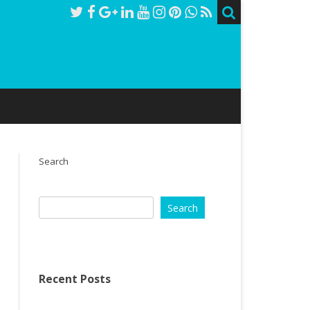
Search
Search
Recent Posts