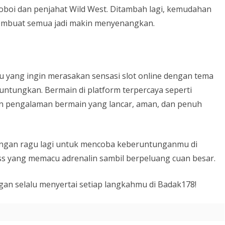
oboi dan penjahat Wild West. Ditambah lagi, kemudahan
membuat semua jadi makin menyenangkan.
mu yang ingin merasakan sensasi slot online dengan tema
guntungkan. Bermain di platform terpercaya seperti
pengalaman bermain yang lancar, aman, dan penuh
angan ragu lagi untuk mencoba keberuntunganmu di
ess yang memacu adrenalin sambil berpeluang cuan besar.
n selalu menyertai setiap langkahmu di Badak178!