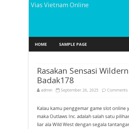
Vias Vietnam Online
HOME
SAMPLE PAGE
Rasakan Sensasi Wilderne
Badak178
admin
September 26, 2025
Comments 
Kalau kamu penggemar game slot online 
maka Outlaws Inc. adalah salah satu pilih
liar ala Wild West dengan segala tantan