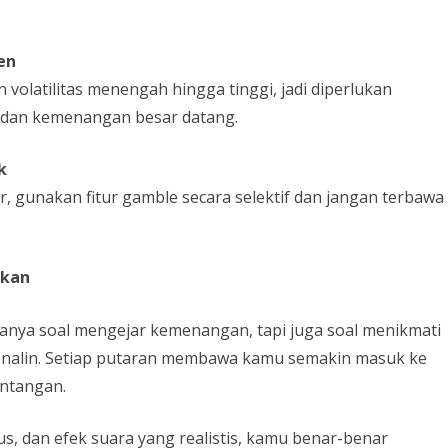
en
 volatilitas menengah hingga tinggi, jadi diperlukan
an kemenangan besar datang.
k
ar, gunakan fitur gamble secara selektif dan jangan terbawa
akan
hanya soal mengejar kemenangan, tapi juga soal menikmati
renalin. Setiap putaran membawa kamu semakin masuk ke
antangan.
us, dan efek suara yang realistis, kamu benar-benar