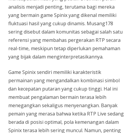
analisis menjadi penting, terutama bagi mereka
yang bermain game Spinix yang dikenal memiliki
fluktuasi hasil yang cukup dinamis. Musang178
sering disebut dalam komunitas sebagai salah satu
referensi yang membahas pergerakan RTP secara
real-time, meskipun tetap diperlukan pemahaman
yang bijak dalam menginterpretasikannya.
Game Spinix sendiri memiliki karakteristik
permainan yang mengandalkan kombinasi simbol
dan kecepatan putaran yang cukup tinggi. Hal ini
membuat pengalaman bermain terasa lebih
menegangkan sekaligus menyenangkan. Banyak
pemain yang merasa bahwa ketika RTP Live sedang
berada di posisi optimal, pola kemenangan dalam
Spinix terasa lebih sering muncul. Namun, penting