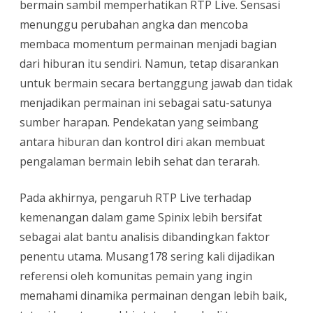
bermain sambil memperhatikan RTP Live. Sensasi
menunggu perubahan angka dan mencoba
membaca momentum permainan menjadi bagian
dari hiburan itu sendiri. Namun, tetap disarankan
untuk bermain secara bertanggung jawab dan tidak
menjadikan permainan ini sebagai satu-satunya
sumber harapan. Pendekatan yang seimbang
antara hiburan dan kontrol diri akan membuat
pengalaman bermain lebih sehat dan terarah.
Pada akhirnya, pengaruh RTP Live terhadap
kemenangan dalam game Spinix lebih bersifat
sebagai alat bantu analisis dibandingkan faktor
penentu utama. Musang178 sering kali dijadikan
referensi oleh komunitas pemain yang ingin
memahami dinamika permainan dengan lebih baik,