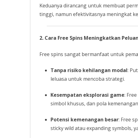
Keduanya dirancang untuk membuat perma
tinggi, namun efektivitasnya meningkat k
2. Cara Free Spins Meningkatkan Pelua
Free spins sangat bermanfaat untuk pem
Tanpa risiko kehilangan modal
: Pu
leluasa untuk mencoba strategi.
Kesempatan eksplorasi game
: Fre
simbol khusus, dan pola kemenanga
Potensi kemenangan besar
: Free s
sticky wild atau expanding symbols,