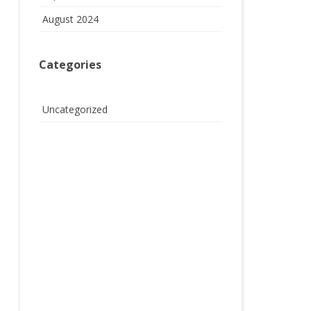
August 2024
Categories
Uncategorized