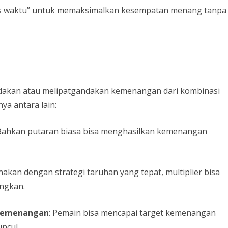
onus waktu” untuk memaksimalkan kesempatan menang tanpa
ndakan atau melipatgandakan kemenangan dari kombinasi
ya antara lain:
 Bahkan putaran biasa bisa menghasilkan kemenangan
unakan dengan strategi taruhan yang tepat, multiplier bisa
ngkan.
 kemenangan
: Pemain bisa mencapai target kemenangan
uncul.