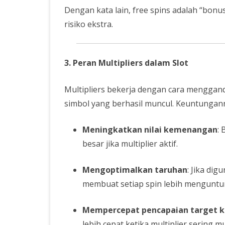
Dengan kata lain, free spins adalah “b
risiko ekstra.
3. Peran Multipliers dalam Slot
Multipliers bekerja dengan cara mengga
simbol yang berhasil muncul. Keuntungann
Meningkatkan nilai kemenangan
:
besar jika multiplier aktif.
Mengoptimalkan taruhan
: Jika dig
membuat setiap spin lebih menguntu
Mempercepat pencapaian target
lebih cepat ketika multiplier sering m