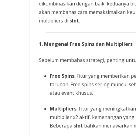
dikombinasikan dengan baik, keduanya bisa
akan membahas cara memaksimalkan keu
multipliers di
slot
.
1. Mengenal Free Spins dan Multipliers
Sebelum membahas strategi, penting untuk
Free Spins
: Fitur yang memberikan p
taruhan. Free spins sering muncul se
atau event khusus.
Multipliers
: Fitur yang meningkatkan
multiplier x2 aktif, kemenangan yang 
Beberapa
slot
bahkan menawarkan mul