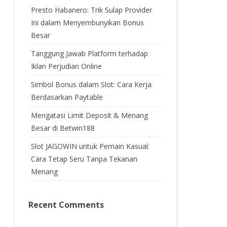
Presto Habanero: Trik Sulap Provider
Ini dalam Menyembunyikan Bonus
Besar
Tanggung Jawab Platform terhadap
Iklan Perjudian Online
Simbol Bonus dalam Slot: Cara Kerja
Berdasarkan Paytable
Mengatasi Limit Deposit & Menang
Besar di Betwin188
Slot JAGOWIN untuk Pemain Kasual:
Cara Tetap Seru Tanpa Tekanan
Menang
Recent Comments