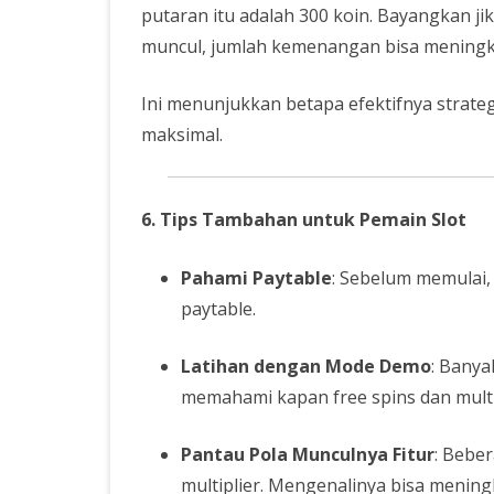
putaran itu adalah 300 koin. Bayangkan jik
muncul, jumlah kemenangan bisa meningka
Ini menunjukkan betapa efektifnya strate
maksimal.
6. Tips Tambahan untuk Pemain Slot
Pahami Paytable
: Sebelum memulai, s
paytable.
Latihan dengan Mode Demo
: Bany
memahami kapan free spins dan multip
Pantau Pola Munculnya Fitur
: Bebe
multiplier. Mengenalinya bisa mening