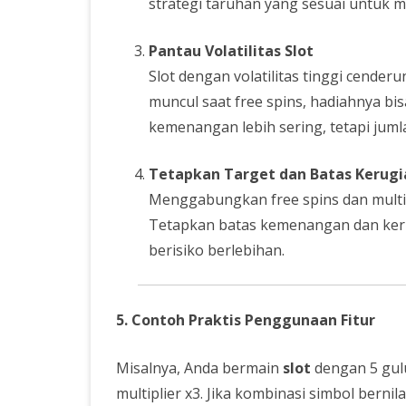
strategi taruhan yang sesuai untuk m
Pantau Volatilitas Slot
Slot dengan volatilitas tinggi cender
muncul saat free spins, hadiahnya bis
kemenangan lebih sering, tetapi jumla
Tetapkan Target dan Batas Kerugi
Menggabungkan free spins dan multi
Tetapkan batas kemenangan dan ker
berisiko berlebihan.
5. Contoh Praktis Penggunaan Fitur
Misalnya, Anda bermain
slot
dengan 5 gulu
multiplier x3. Jika kombinasi simbol berni