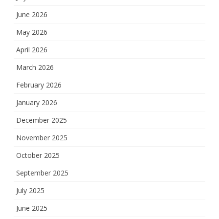
June 2026
May 2026
April 2026
March 2026
February 2026
January 2026
December 2025
November 2025
October 2025
September 2025
July 2025
June 2025