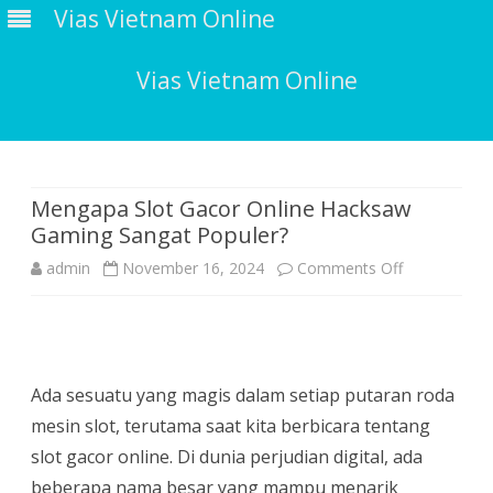
Vias Vietnam Online
Vias Vietnam Online
Skip
to
content
Mengapa Slot Gacor Online Hacksaw
Gaming Sangat Populer?
on
admin
November 16, 2024
Comments Off
Mengapa
Slot
Gacor
Ada sesuatu yang magis dalam setiap putaran roda
Online
mesin slot, terutama saat kita berbicara tentang
slot gacor online. Di dunia perjudian digital, ada
Hacksaw
beberapa nama besar yang mampu menarik