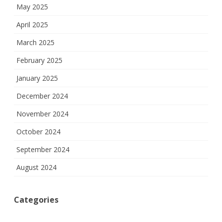
May 2025
April 2025
March 2025
February 2025
January 2025
December 2024
November 2024
October 2024
September 2024
August 2024
Categories