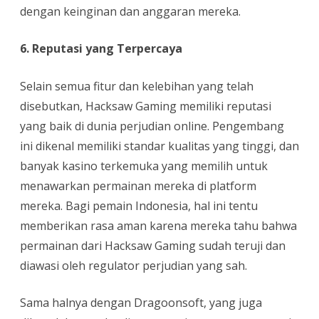
dengan keinginan dan anggaran mereka.
6. Reputasi yang Terpercaya
Selain semua fitur dan kelebihan yang telah
disebutkan, Hacksaw Gaming memiliki reputasi
yang baik di dunia perjudian online. Pengembang
ini dikenal memiliki standar kualitas yang tinggi, dan
banyak kasino terkemuka yang memilih untuk
menawarkan permainan mereka di platform
mereka. Bagi pemain Indonesia, hal ini tentu
memberikan rasa aman karena mereka tahu bahwa
permainan dari Hacksaw Gaming sudah teruji dan
diawasi oleh regulator perjudian yang sah.
Sama halnya dengan Dragoonsoft, yang juga