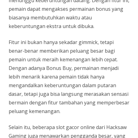
menunggu keberuntungan datang. Dengan fitur ini,
pemain dapat mengakses permainan bonus yang
biasanya membutuhkan waktu atau
keberuntungan ekstra untuk dibuka.
Fitur ini bukan hanya sekadar gimmick, tetapi
benar-benar memberikan peluang besar bagi
pemain untuk meraih kemenangan lebih cepat.
Dengan adanya Bonus Buy, permainan menjadi
lebih menarik karena pemain tidak hanya
mengandalkan keberuntungan dalam putaran
dasar, tetapi juga bisa langsung merasakan sensasi
bermain dengan fitur tambahan yang memperbesar
peluang kemenangan.
Selain itu, beberapa slot gacor online dari Hacksaw
Gaming juga menawarkan pengganda besar, yang