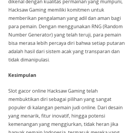
dikenal dengan kualitas permainan yang mumpuni,
Hacksaw Gaming memiliki komitmen untuk
memberikan pengalaman yang adil dan aman bagi
para pemain. Dengan menggunakan RNG (Random
Number Generator) yang telah teruji, para pemain
bisa merasa lebih percaya diri bahwa setiap putaran
adalah hasil dari sistem acak yang transparan dan
tidak dimanipulasi.
Kesimpulan
Slot gacor online Hacksaw Gaming telah
membuktikan diri sebagai pilihan yang sangat
populer di kalangan pemain judi online. Dari desain
yang menarik, fitur inovatif, hingga potensi
kemenangan yang menggiurkan, tidak heran jika
banyak pemain Indonesia, termasuk mereka yang