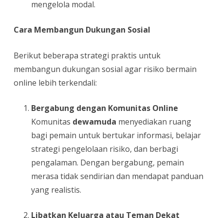
mengelola modal.
Cara Membangun Dukungan Sosial
Berikut beberapa strategi praktis untuk
membangun dukungan sosial agar risiko bermain
online lebih terkendali:
Bergabung dengan Komunitas Online
Komunitas
dewamuda
menyediakan ruang
bagi pemain untuk bertukar informasi, belajar
strategi pengelolaan risiko, dan berbagi
pengalaman. Dengan bergabung, pemain
merasa tidak sendirian dan mendapat panduan
yang realistis.
Libatkan Keluarga atau Teman Dekat