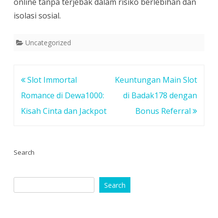
online tanpa terjebak dalam risiko berlebihan dan
isolasi sosial.
Uncategorized
Post
Slot Immortal
Keuntungan Main Slot
navigation
Romance di Dewa1000:
di Badak178 dengan
Kisah Cinta dan Jackpot
Bonus Referral
Search
Search