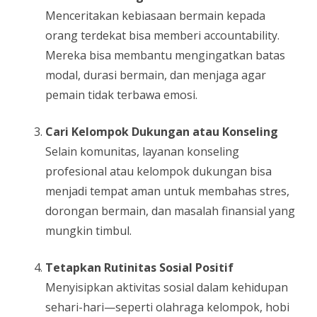
Menceritakan kebiasaan bermain kepada
orang terdekat bisa memberi accountability.
Mereka bisa membantu mengingatkan batas
modal, durasi bermain, dan menjaga agar
pemain tidak terbawa emosi.
Cari Kelompok Dukungan atau Konseling
Selain komunitas, layanan konseling
profesional atau kelompok dukungan bisa
menjadi tempat aman untuk membahas stres,
dorongan bermain, dan masalah finansial yang
mungkin timbul.
Tetapkan Rutinitas Sosial Positif
Menyisipkan aktivitas sosial dalam kehidupan
sehari-hari—seperti olahraga kelompok, hobi