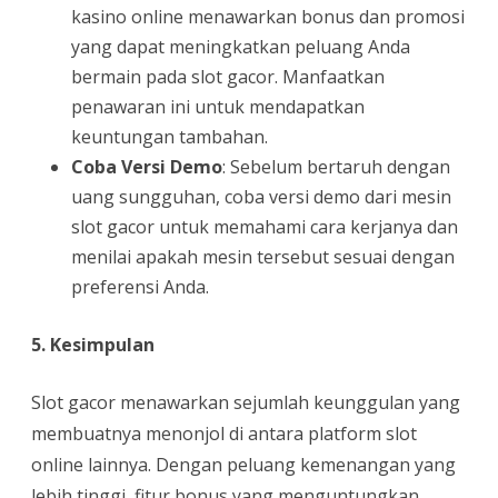
kasino online menawarkan bonus dan promosi
yang dapat meningkatkan peluang Anda
bermain pada slot gacor. Manfaatkan
penawaran ini untuk mendapatkan
keuntungan tambahan.
Coba Versi Demo
: Sebelum bertaruh dengan
uang sungguhan, coba versi demo dari mesin
slot gacor untuk memahami cara kerjanya dan
menilai apakah mesin tersebut sesuai dengan
preferensi Anda.
5. Kesimpulan
Slot gacor menawarkan sejumlah keunggulan yang
membuatnya menonjol di antara platform slot
online lainnya. Dengan peluang kemenangan yang
lebih tinggi, fitur bonus yang menguntungkan,