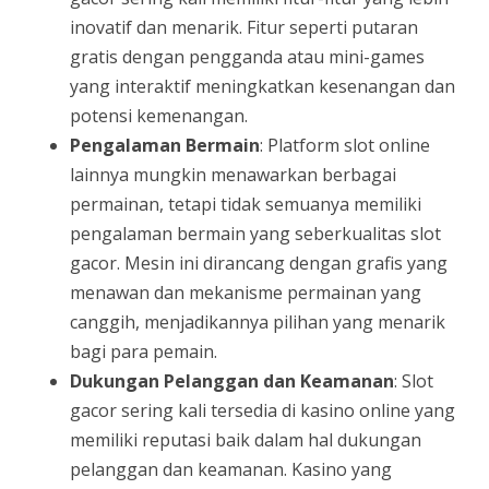
inovatif dan menarik. Fitur seperti putaran
gratis dengan pengganda atau mini-games
yang interaktif meningkatkan kesenangan dan
potensi kemenangan.
Pengalaman Bermain
: Platform slot online
lainnya mungkin menawarkan berbagai
permainan, tetapi tidak semuanya memiliki
pengalaman bermain yang seberkualitas slot
gacor. Mesin ini dirancang dengan grafis yang
menawan dan mekanisme permainan yang
canggih, menjadikannya pilihan yang menarik
bagi para pemain.
Dukungan Pelanggan dan Keamanan
: Slot
gacor sering kali tersedia di kasino online yang
memiliki reputasi baik dalam hal dukungan
pelanggan dan keamanan. Kasino yang