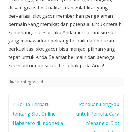
desain grafis berkualitas, dan volatilitas yang
bervariasi, slot gacor memberikan pengalaman
bermain yang memikat dan potensial untuk meraih
kemenangan besar. Jika Anda mencari mesin slot
yang menawarkan peluang terbaik dan hiburan
berkualitas, slot gacor bisa menjadi pilihan yang
tepat untuk Anda. Selamat bermain dan semoga
keberuntungan selalu berpihak pada Anda!
Uncategorized
Post
Berita Terbaru
Panduan Lengkap
navigation
tentang Slot Online
untuk Pemula: Cara
Habanero di Indonesia
Menang di Slot