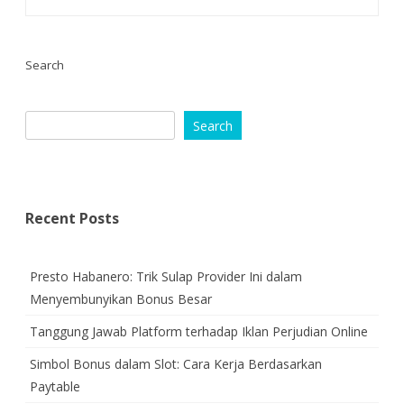
Search
Search
Recent Posts
Presto Habanero: Trik Sulap Provider Ini dalam
Menyembunyikan Bonus Besar
Tanggung Jawab Platform terhadap Iklan Perjudian Online
Simbol Bonus dalam Slot: Cara Kerja Berdasarkan
Paytable