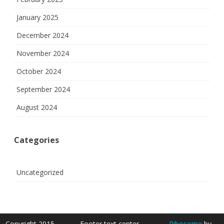
January 2025
December 2024
November 2024
October 2024
September 2024
August 2024
Categories
Uncategorized
Copyright 2015
Footer text center
Ribosome
by