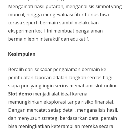
Mengamati hasil putaran, menganalisis simbol yang
muncul, hingga mengevaluasi fitur bonus bisa
terasa seperti bermain sambil melakukan
eksperimen kecil. Ini membuat pengalaman
bermain lebih interaktif dan edukatif.
Kesimpulan
Beralih dari sekadar pengalaman bermain ke
pembuatan laporan adalah langkah cerdas bagi
siapa pun yang ingin serius memahami slot online.
Slot demo
menjadi alat ideal karena
memungkinkan eksplorasi tanpa risiko finansial.
Dengan mencatat setiap detail, menganalisis hasil,
dan menyusun strategi berdasarkan data, pemain
bisa meningkatkan keterampilan mereka secara