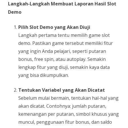
Langkah-Langkah Membuat Laporan Hasil Slot
Demo
Pilih Slot Demo yang Akan Diuji
Langkah pertama tentu memilih game slot
demo. Pastikan game tersebut memiliki fitur
yang ingin Anda pelajari, seperti putaran
bonus, free spin, atau autoplay. Semakin
lengkap fitur yang diuji, semakin kaya data
yang bisa dikumpulkan.
Tentukan Variabel yang Akan Dicatat
Sebelum mulai bermain, tentukan hal-hal yang
akan dicatat. Contohnya: jumlah putaran,
kemenangan per putaran, simbol khusus yang
muncul, penggunaan fitur bonus, dan saldo