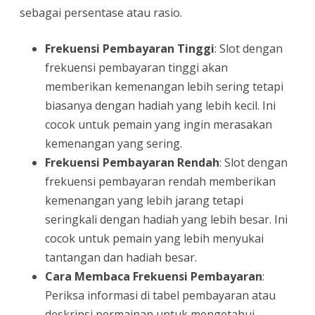
sebagai persentase atau rasio.
Frekuensi Pembayaran Tinggi
: Slot dengan
frekuensi pembayaran tinggi akan
memberikan kemenangan lebih sering tetapi
biasanya dengan hadiah yang lebih kecil. Ini
cocok untuk pemain yang ingin merasakan
kemenangan yang sering.
Frekuensi Pembayaran Rendah
: Slot dengan
frekuensi pembayaran rendah memberikan
kemenangan yang lebih jarang tetapi
seringkali dengan hadiah yang lebih besar. Ini
cocok untuk pemain yang lebih menyukai
tantangan dan hadiah besar.
Cara Membaca Frekuensi Pembayaran
:
Periksa informasi di tabel pembayaran atau
deskripsi permainan untuk mengetahui