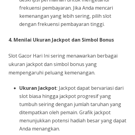
frekuensi pembayaran. Jika Anda mencari
kemenangan yang lebih sering, pilih slot
dengan frekuensi pembayaran tinggi.
4. Menilai Ukuran Jackpot dan Simbol Bonus
Slot Gacor Hari Ini sering menawarkan berbagai
ukuran jackpot dan simbol bonus yang
mempengaruhi peluang kemenangan.
Ukuran Jackpot
: Jackpot dapat bervariasi dari
slot biasa hingga jackpot progresif yang
tumbuh seiring dengan jumlah taruhan yang
ditempatkan oleh pemain. Grafik jackpot
menunjukkan potensi hadiah besar yang dapat
Anda menangkan.