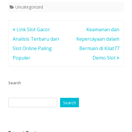
Uncategorized
Post
Link Slot Gacor:
Keamanan dan
navigation
Analisis Terbaru dari
Kepercayaan dalam
Slot Online Paling
Bermain di Kilat77
Populer
Demo Slot
Search
Search