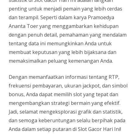
statistik di Slot Gacor Hari Ini adalah langkah
penting untuk menjadi pemain yang lebih cerdas
dan terampil. Seperti dalam karya Pramoedya
Ananta Toer yang menggambarkan kehidupan
dengan penuh detail, pemahaman yang mendalam
tentang data ini memungkinkan Anda untuk
membuat keputusan yang lebih bijaksana dan
memaksimalkan peluang kemenangan Anda.
Dengan memanfaatkan informasi tentang RTP,
frekuensi pembayaran, ukuran jackpot, dan simbol
bonus, Anda dapat memilih slot yang tepat dan
mengembangkan strategi bermain yang efektif.
Jadi, selamat mengeksplorasi grafik dan statistik,
dan semoga keberuntungan selalu berpihak pada
Anda dalam setiap putaran di Slot Gacor Hari Ini!