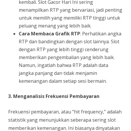
kembali. Slot Gacor Hari Ini sering
menampilkan RTP yang bervariasi, jadi penting
untuk memilih yang memiliki RTP tinggi untuk
peluang menang yang lebih baik.
Cara Membaca Grafik RTP
: Perhatikan angka
RTP dan bandingkan dengan slot lainnya. Slot
dengan RTP yang lebih tinggi cenderung
memberikan pengembalian yang lebih baik.
Namun, ingatlah bahwa RTP adalah data
jangka panjang dan tidak menjamin
kemenangan dalam setiap sesi bermain.
3. Menganalisis Frekuensi Pembayaran
Frekuensi pembayaran, atau “hit frequency,” adalah
statistik yang menunjukkan seberapa sering slot
memberikan kemenangan. Ini biasanya dinyatakan