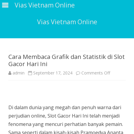
Vias Vietnam Online
Vias Vietnam Online
Skip
to
content
Cara Membaca Grafik dan Statistik di Slot
Gacor Hari Ini
on
admin
September 17, 2024
Comments Off
Cara
Membaca
Grafik
Di dalam dunia yang megah dan penuh warna dari
dan
perjudian online, Slot Gacor Hari Ini telah menjadi
fenomena yang mencuri perhatian banyak pemain.
Statistik
Sama seperti dalam kisah-kisah Pramoedya Ananta