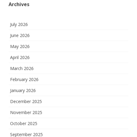
Archives
July 2026
June 2026
May 2026
April 2026
March 2026
February 2026
January 2026
December 2025
November 2025
October 2025
September 2025