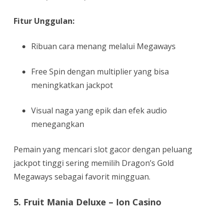
Fitur Unggulan:
Ribuan cara menang melalui Megaways
Free Spin dengan multiplier yang bisa
meningkatkan jackpot
Visual naga yang epik dan efek audio
menegangkan
Pemain yang mencari slot gacor dengan peluang
jackpot tinggi sering memilih Dragon’s Gold
Megaways sebagai favorit mingguan.
5. Fruit Mania Deluxe – Ion Casino