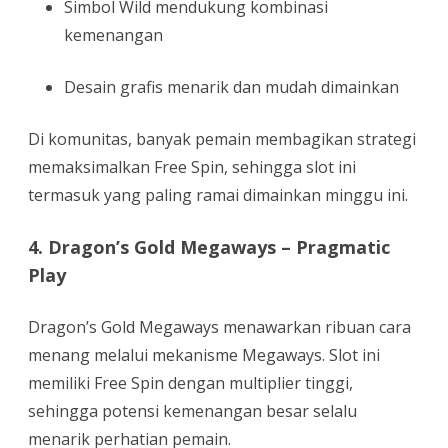
Simbol Wild mendukung kombinasi
kemenangan
Desain grafis menarik dan mudah dimainkan
Di komunitas, banyak pemain membagikan strategi
memaksimalkan Free Spin, sehingga slot ini
termasuk yang paling ramai dimainkan minggu ini.
4. Dragon’s Gold Megaways – Pragmatic
Play
Dragon’s Gold Megaways menawarkan ribuan cara
menang melalui mekanisme Megaways. Slot ini
memiliki Free Spin dengan multiplier tinggi,
sehingga potensi kemenangan besar selalu
menarik perhatian pemain.