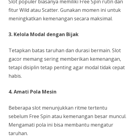
Slot populer biasanya memiliki Free Spin rutin dan
fitur Wild atau Scatter. Gunakan momen ini untuk
meningkatkan kemenangan secara maksimal.
3. Kelola Modal dengan Bijak
Tetapkan batas taruhan dan durasi bermain. Slot
gacor memang sering memberikan kemenangan,
tetapi disiplin tetap penting agar modal tidak cepat
habis.
4. Amati Pola Mesin
Beberapa slot menunjukkan ritme tertentu
sebelum Free Spin atau kemenangan besar muncul.
Mengamati pola ini bisa membantu mengatur
taruhan.