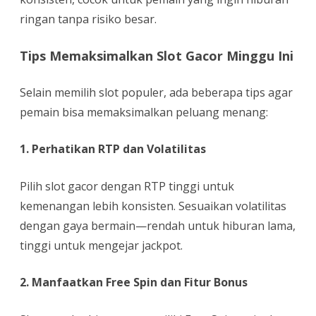
ringan tanpa risiko besar.
Tips Memaksimalkan Slot Gacor Minggu Ini
Selain memilih slot populer, ada beberapa tips agar
pemain bisa memaksimalkan peluang menang:
1. Perhatikan RTP dan Volatilitas
Pilih slot gacor dengan RTP tinggi untuk
kemenangan lebih konsisten. Sesuaikan volatilitas
dengan gaya bermain—rendah untuk hiburan lama,
tinggi untuk mengejar jackpot.
2. Manfaatkan Free Spin dan Fitur Bonus